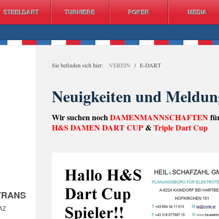
STEELDART
TURNIERE
POKER
MEDIA
Sie befinden sich hier:
VEREIN
/
E-DART
Neuigkeiten und Meldun
Wir suchen noch
DAMENMANNSCHAFTEN
fü
H&S DAMEN DART CUP
&
Triple Dart Cup
TRANS
AZ