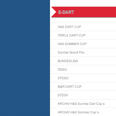
E-DART
H&S DART CUP
TRIPLE DART CUP
H&S SOMMER CUP
Sunrise Grand Prix
BUNDESLIGA
ÖDSO
STDSO
M&R DART CUP
STDSV
ARCHIV H&S Sunrise Dart Cup`s
ARCHIV H&S Sommer Cup`s