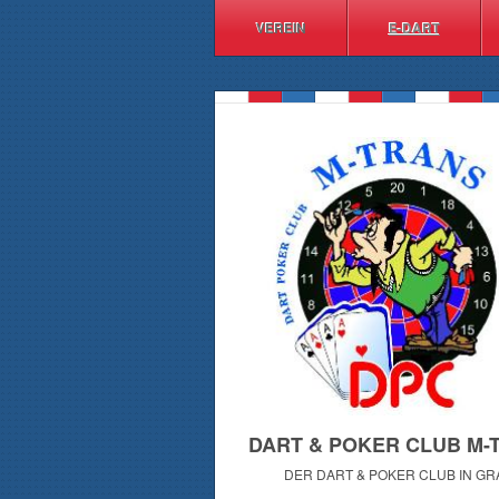
VEREIN
E-DART
DART & POKER CLUB M-
DER DART & POKER CLUB IN GR